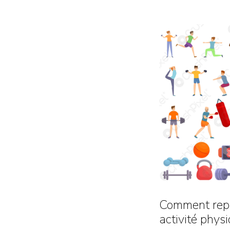
Comment rep
activité phys