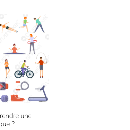
rendre une
ique ?