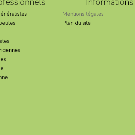
ofessionnels
Informations
énéralistes
Mentions légales
peutes
Plan du site
stes
iciennes
ues
ue
enne