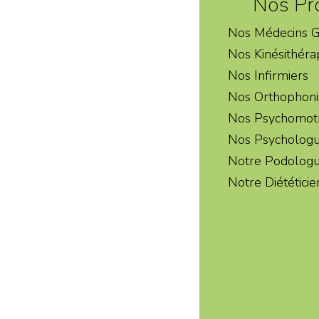
Nos Pr
Nos Médecins G
Nos Kinésithéra
Nos Infirmiers
Nos Orthophoni
Nos Psychomotr
Nos Psycholog
Notre Podolog
Notre Diététici