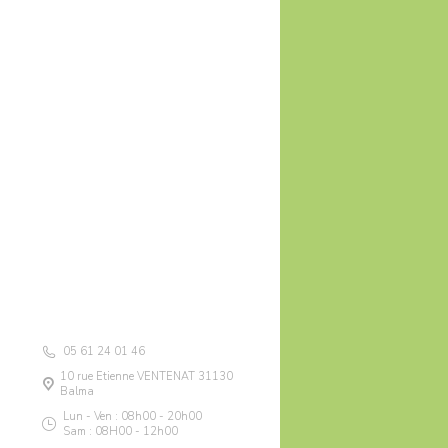
05 61 24 01 46
10 rue Etienne VENTENAT 31130
Balma
Lun - Ven : 08h00 - 20h00
Sam : 08H00 - 12h00