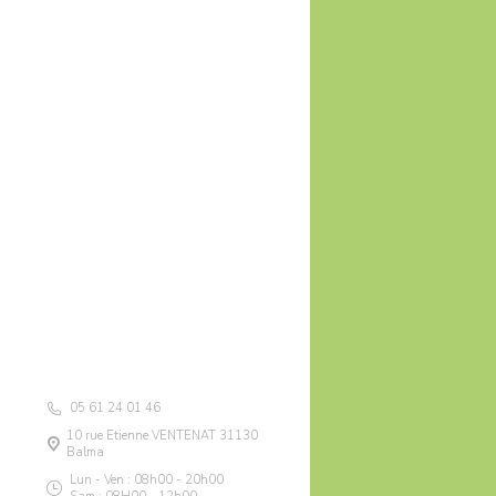
05 61 24 01 46
10 rue Etienne VENTENAT 31130
Balma
Lun - Ven : 08h00 - 20h00