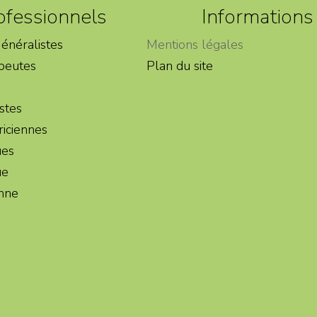
ofessionnels
Informations
énéralistes
Mentions légales
peutes
Plan du site
stes
iciennes
ues
ue
enne