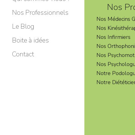
Nos Pr
Nos Professionnels
Nos Médecins G
Le Blog
Nos Kinésithéra
Nos Infirmiers
Boite à idées
Nos Orthophoni
Contact
Nos Psychomotr
Nos Psycholog
Notre Podolog
Notre Diététici