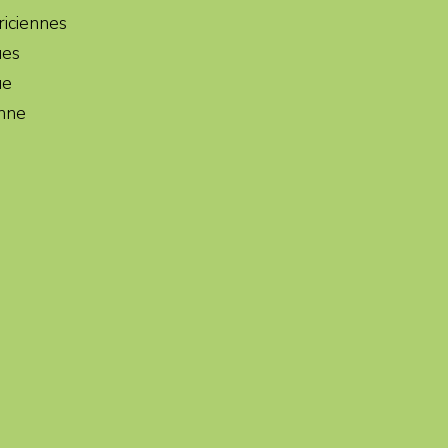
iciennes
ues
ue
enne