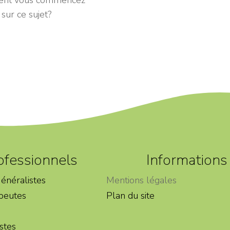
ment vous commencez
 sur ce sujet?
ofessionnels
Informations
énéralistes
Mentions légales
peutes
Plan du site
stes