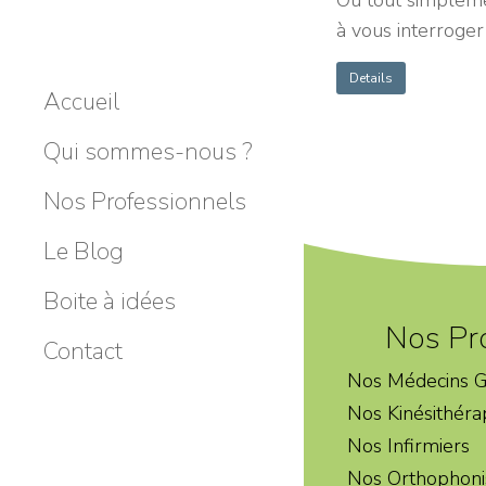
Ou tout simple
à vous interroger
Details
Accueil
Qui sommes-nous ?
Nos Professionnels
Le Blog
Boite à idées
Nos Pr
Contact
Nos Médecins G
Nos Kinésithéra
Nos Infirmiers
Nos Orthophoni