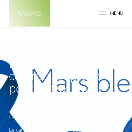
MENU
2026
Dépistage du cancer
colorectal : prévenir
pour mieux guérir
Case summery
Le cancer colorectal est l’un des cancers les plus