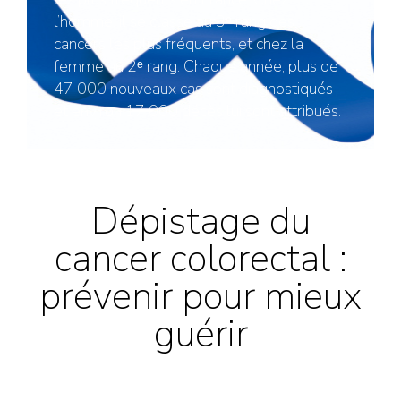
l’homme, il se classe au 3ᵉ rang des
cancers les plus fréquents, et chez la
femme au 2ᵉ rang. Chaque année, plus de
47 000 nouveaux cas sont diagnostiqués
et environ 17 000 décès lui sont attribués.
Dépistage du
cancer colorectal :
prévenir pour mieux
guérir