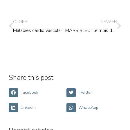
OLDER
NEWER
Maladies cardio vasculaires : de quoi parle-t-on ?
MARS BLEU : le mois du dépistage du cancer colo-rectal​
Share this post
Facebook
Twitter
LinkedIn
WhatsApp