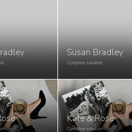
radley
Susan Bradley
on
Complex solution
Rose
Kate & Rose
on
Complex solution