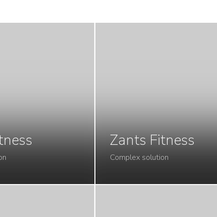
tness
Zants Fitness
on
Complex solution